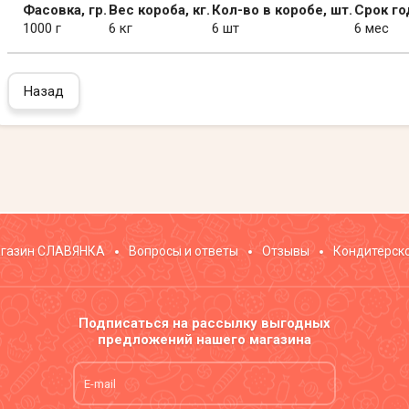
Фасовка, гр.
Вес короба, кг.
Кол-во в коробе, шт.
Срок го
1000 г
6 кг
6 шт
6 мес
Назад
газин СЛАВЯНКА
Вопросы и ответы
Отзывы
Кондитерск
Подписаться на рассылку выгодных
предложений нашего магазина